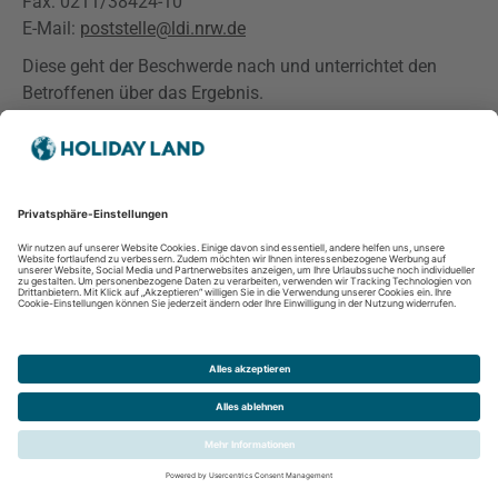
Fax: 0211/38424-10
E-Mail:
poststelle@ldi.nrw.de
Diese geht der Beschwerde nach und unterrichtet den
Betroffenen über das Ergebnis.
18. Änderung der Datenschutzerklärung
Da sich auf Grund des technischen Fortschritts und
organisatorischer Änderungen der eingesetzten
Verarbeitungsverfahren ändern/weiterentwickeln können
behalten wir uns vor, die
vorliegende
Datenschutzerklärung gemäß den neuen technischen
Rahmenbedingungen weiterzuentwickeln. Wir bitten Sie
deshalb unsere Datenschutzerklärung von Zeit zu Zeit zu
überprüfen. Sollten Sie mit den im Verlaufe der Zeit
auftretenden
Weiterentwicklungen nicht einverstanden
sein, so können Sie schriftlich, gemäß Art 17
DSGVO
, eine
Löschung der Daten, die nicht auf Grundlage anderer